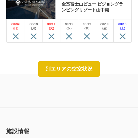
全室富士山ビュー ビジョングラ
おすすめ
選べるオプション
ンピングリゾート山中湖
【直前割】直前のご予約で20％オ
08/09
08/10
08/11
08/12
08/13
08/14
08/15
(日)
(月)
(火)
(水)
(木)
(金)
(土)
フ！お部屋から富士山を臨む完全プ
ライベートグランピング｜夕朝食
＆無料ドリンク付
別エリアの空室状況
朝食・夕食
現地払い・Web決済
in 17:00~ 22:00 / out 10:00まで
直前予約で20％オフ！全室富士山ビュー＆1棟独立の
プライベート空間。専用ダイニング、人工温泉露天風
呂と個室サウナ完備。豪華夕朝食やフリードリンク、
屋外焚き火まで含まれるオールインクルーシブでお得
施設情報
に贅沢な時間を。