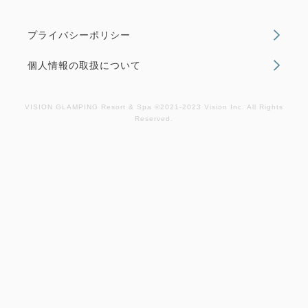
プライバシーポリシー
個人情報の取扱について
おすすめ
選べるオプション
VISION GLAMPING Resort & Spa ©2021-2023 Vision Inc. All Rights
Reserved.
【大人3名以上で15％OFF】山梨県
産白ワイン特典付き！完全プライベ
ート空間で露天風呂もサウナも独り
占め！贅沢BBQプラン｜夕朝食＆
無料冷蔵庫ドリンク・アイス付き
朝食・夕食
現地払い・Web決済
in 17:00~ 22:00 / out 10:00まで