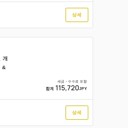
상세
 개
 &
세금・수수료 포함
115,720
합계
JPY
상세