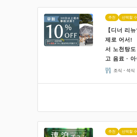
추천
선택할 수
【디너 리뉴얼
제로 어서!
서 노천탕도 
고 음료 · 
조식・석식
추천
선택할 수