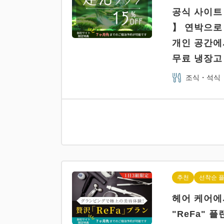
공식 사이트
】 연박으로 
개인 공간에서
무료 냉장고 
조식・석식
추천
선착순 
헤어 케어에
"ReFa" 