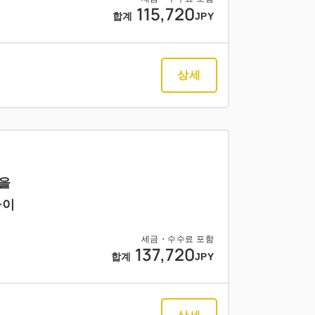
115,720
합계
JPY
상세
식을
아이
세금・수수료 포함
137,720
합계
JPY