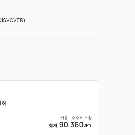
 DISVOVER)
명하
세금・수수료 포함
90,360
합계
JPY