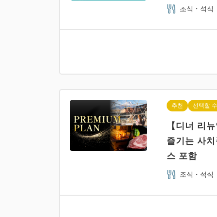
조식・석식
추천
선택할 수
【디너 리뉴
즐기는 사치품
스 포함
조식・석식