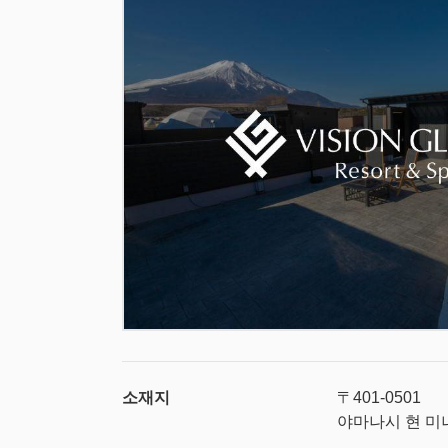
소재지
〒401-0501
야마나시 현 미