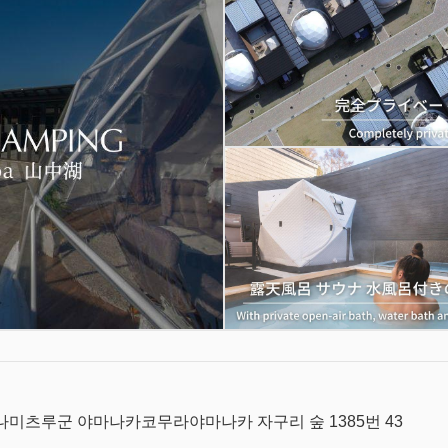
나미츠루군 야마나카코무라야마나카 자구리 숲 1385번 43