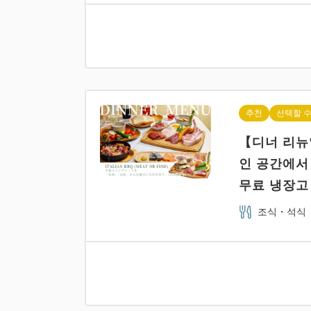
추천
선택할 수
【디너 리뉴얼
인 공간에서 
무료 냉장고 
조식・석식