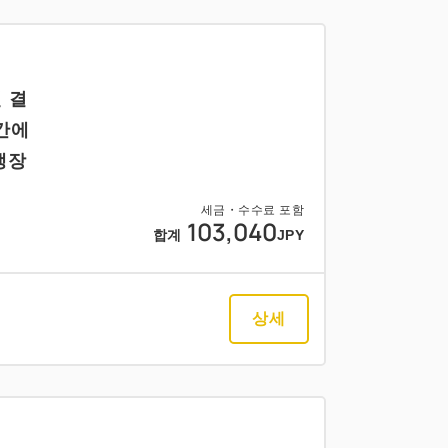
 결
간에
냉장
세금・수수료 포함
103,040
합계
JPY
상세